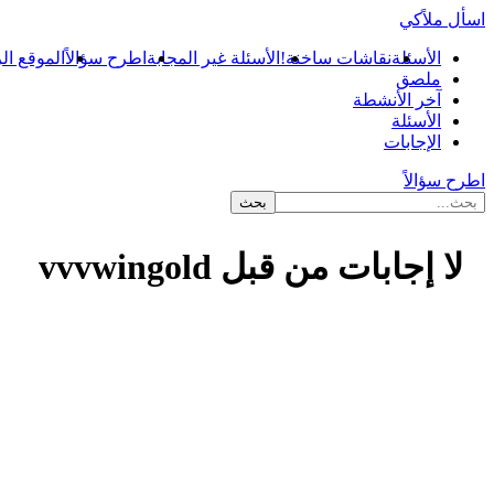
اسأل ملاًكي
الأسئلة
نقاشات ساخنة!
الأسئلة غير المجابة
اطرح سؤالاً
الموقع ال
ملصق
آخر الأنشطة
الأسئلة
الإجابات
اطرح سؤالاً
لا إجابات من قبل vvvwingold
...