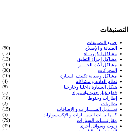
التصنيفات
جميع التصنيفات
(50)
الصيانة و الإصلاح
(13)
مشاكل الكهربــاء
(13)
مشاكل اجزاء التعليق
(10)
مشاكل آلات الجــــر
(38)
المحركات
(10)
مشاكل وصيانة تكييف السيارة
(4)
نظام العادم و مشاكله
(8)
هيكل السيارة داخليا وخارجيا
(1)
قطع غيار جديد واستيراد
(18)
إطارات وجنوط
(2)
بطاريات
(15)
تعـــديل الســـيارات و الإضافات
(5)
كــماليــات السيـــارات و الإكسسوارات
(79)
مقارنــــات السيارات
(35)
زيوت وسوائل أخرى