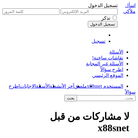
اسأل
تسجيل الدخول
ملاًكي
تذكر
تسجيل
الأسئلة
نقاشات ساخنة!
الأسئلة غير المجابة
اطرح سؤالاً
الموقع الرئيسي
المستخدم x88snet
ملصق
آخر الأنشطة
الأسئلة
الإجابات
اطرح
سؤالاً
لا مشاركات من قبل
x88snet