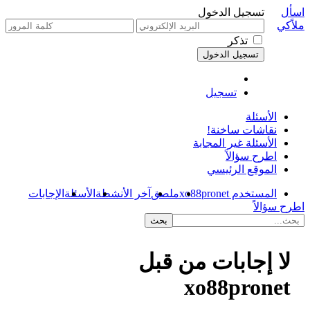
اسأل
تسجيل الدخول
ملاًكي
تذكر
تسجيل
الأسئلة
نقاشات ساخنة!
الأسئلة غير المجابة
اطرح سؤالاً
الموقع الرئيسي
المستخدم xo88pronet
ملصق
آخر الأنشطة
الأسئلة
الإجابات
اطرح سؤالاً
لا إجابات من قبل
xo88pronet