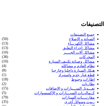
التصنيفات
جميع التصنيفات
(50)
الصيانة و الإصلاح
(13)
مشاكل الكهربــاء
(13)
مشاكل اجزاء التعليق
(10)
مشاكل آلات الجــــر
(38)
المحركات
(10)
مشاكل وصيانة تكييف السيارة
(4)
نظام العادم و مشاكله
(8)
هيكل السيارة داخليا وخارجيا
(1)
قطع غيار جديد واستيراد
(18)
إطارات وجنوط
(2)
بطاريات
(15)
تعـــديل الســـيارات و الإضافات
(5)
كــماليــات السيـــارات و الإكسسوارات
(79)
مقارنــــات السيارات
(35)
زيوت وسوائل أخرى