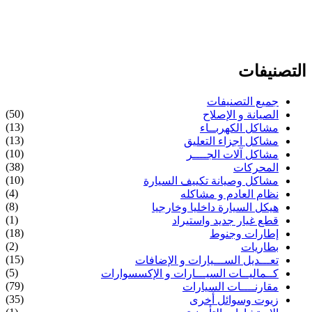
التصنيفات
جميع التصنيفات
(50)
الصيانة و الإصلاح
(13)
مشاكل الكهربــاء
(13)
مشاكل اجزاء التعليق
(10)
مشاكل آلات الجــــر
(38)
المحركات
(10)
مشاكل وصيانة تكييف السيارة
(4)
نظام العادم و مشاكله
(8)
هيكل السيارة داخليا وخارجيا
(1)
قطع غيار جديد واستيراد
(18)
إطارات وجنوط
(2)
بطاريات
(15)
تعـــديل الســـيارات و الإضافات
(5)
كــماليــات السيـــارات و الإكسسوارات
(79)
مقارنــــات السيارات
(35)
زيوت وسوائل أخرى