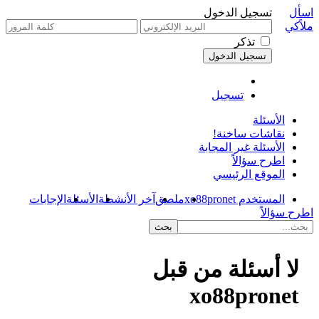
اسأل
تسجيل الدخول
ملاًكي
تذكر
تسجيل
الأسئلة
نقاشات ساخنة!
الأسئلة غير المجابة
اطرح سؤالاً
الموقع الرئيسي
المستخدم xo88pronet
ملصق
آخر الأنشطة
الأسئلة
الإجابات
اطرح سؤالاً
لا أسئلة من قبل
xo88pronet