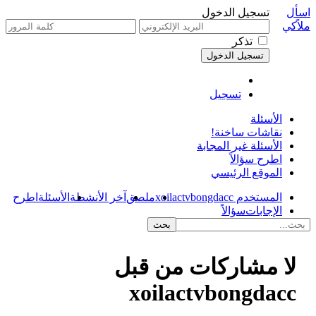
اسأل
تسجيل الدخول
ملاًكي
تذكر
تسجيل
الأسئلة
نقاشات ساخنة!
الأسئلة غير المجابة
اطرح سؤالاً
الموقع الرئيسي
المستخدم xoilactvbongdacc
ملصق
آخر الأنشطة
الأسئلة
اطرح
الإجابات
سؤالاً
لا مشاركات من قبل
xoilactvbongdacc