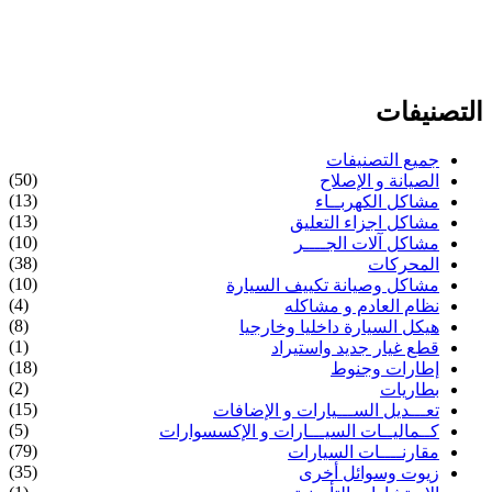
التصنيفات
جميع التصنيفات
(50)
الصيانة و الإصلاح
(13)
مشاكل الكهربــاء
(13)
مشاكل اجزاء التعليق
(10)
مشاكل آلات الجــــر
(38)
المحركات
(10)
مشاكل وصيانة تكييف السيارة
(4)
نظام العادم و مشاكله
(8)
هيكل السيارة داخليا وخارجيا
(1)
قطع غيار جديد واستيراد
(18)
إطارات وجنوط
(2)
بطاريات
(15)
تعـــديل الســـيارات و الإضافات
(5)
كــماليــات السيـــارات و الإكسسوارات
(79)
مقارنــــات السيارات
(35)
زيوت وسوائل أخرى