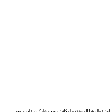
لقد عطل هذا المستخدم إمكانية وضع مشاركات على ملصقه