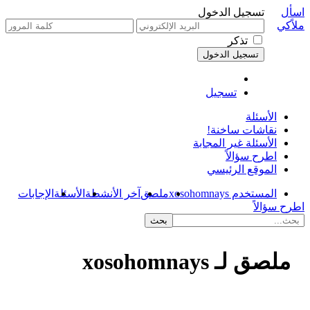
اسأل
تسجيل الدخول
ملاًكي
تذكر
تسجيل
الأسئلة
نقاشات ساخنة!
الأسئلة غير المجابة
اطرح سؤالاً
الموقع الرئيسي
المستخدم xosohomnays
ملصق
آخر الأنشطة
الأسئلة
الإجابات
اطرح سؤالاً
ملصق لـ xosohomnays