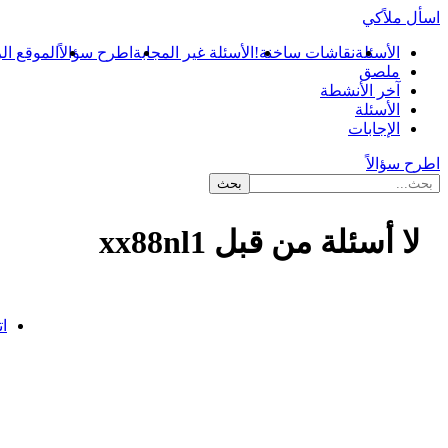
اسأل ملاًكي
الأسئلة
نقاشات ساخنة!
الأسئلة غير المجابة
اطرح سؤالاً
الموقع ال
ملصق
آخر الأنشطة
الأسئلة
الإجابات
اطرح سؤالاً
لا أسئلة من قبل xx88nl1
...
ات