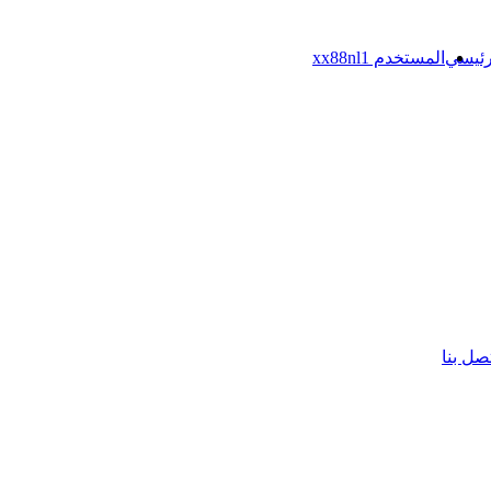
رئيسي
المستخدم xx88nl1
صل بنا