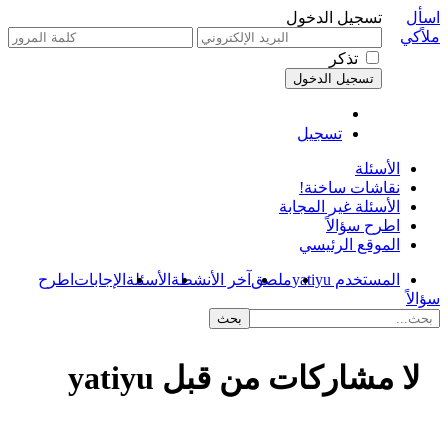
اسأل
تسجيل الدخول
ملاًكي
تذكر
تسجيل
الأسئلة
نقاشات ساخنة!
الأسئلة غير المجابة
اطرح سؤالاً
الموقع الرئيسي
المستخدم yatiyu
ملصق
آخر الأنشطة
الأسئلة
الإجابات
اطرح
سؤالاً
لا مشاركات من قبل yatiyu